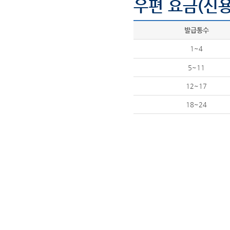
우편 요금(신용
발급통수
1~4
5~11
12~17
18~24